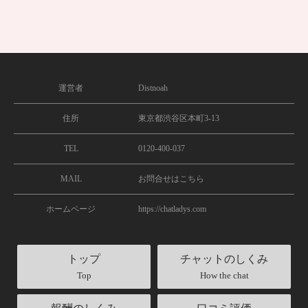
美にご活用ください♪8月の期間限定イベン
トです！ぜひ今すぐログインしてお
2026/08/04
キャンペーン
運営者
Distnoah
住所
東京都渋谷区本町3-13
TEL
0120-400-037
MAIL
お問合せはこちら
ホームページ
https://chatladys.com
トップ
チャットのしくみ
Top
How the chat