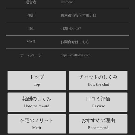
運営者
Distnoah
住所
東京都渋谷区本町3-13
TEL
0120-400-037
MAIL
お問合せはこちら
ホームページ
https://chatladys.com
トップ
チャットのしくみ
Top
How the chat
報酬のしくみ
口コミ評価
How the reward
Review
在宅のメリット
おすすめの理由
Merit
Recommend