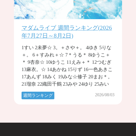
マダムライブ 週間ランキング(2026
年7月27日～8月2日)
1すい 2未夢☆ 3。＋さや＋。 4ゆき 5りな
＋。 6＋すみれ＋☆ 7＊うる＊ 8ゆうこ＋
＊ 9杏奈☆ 10ゆうこ 11えみ＋＊ 12つむぎ
13麻衣。☆ 14あかね 15りず 16一色あきこ
17あんず 18みく 19みな☆修子 20まお＊。
21瑠奈 22織田千鶴 23みや 24ゆり 25みい
2026/08/03
週間ランキング