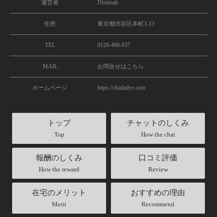
運営者
Distnoah
住所
東京都渋谷区本町3-13
TEL
0120-400-037
MAIL
お問合せはこちら
ホームページ
https://chatladys.com
トップ
チャットのしくみ
Top
How the chat
報酬のしくみ
口コミ評価
How the reward
Review
在宅のメリット
おすすめの理由
Merit
Recommend