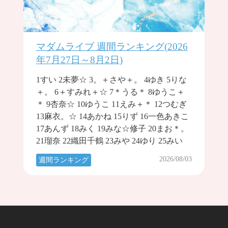
マダムライブ 週間ランキング(2026
年7月27日～8月2日)
1すい 2未夢☆ 3。＋さや＋。 4ゆき 5りな
＋。 6＋すみれ＋☆ 7＊うる＊ 8ゆうこ＋
＊ 9杏奈☆ 10ゆうこ 11えみ＋＊ 12つむぎ
13麻衣。☆ 14あかね 15りず 16一色あきこ
17あんず 18みく 19みな☆修子 20まお＊。
21瑠奈 22織田千鶴 23みや 24ゆり 25みい
2026/08/03
週間ランキング