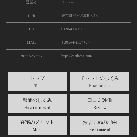
運営者
Distnoah
住所
東京都渋谷区本町3-13
TEL
0120-400-037
MAIL
お問合せはこちら
ホームページ
https://chatladys.com
トップ
チャットのしくみ
Top
How the chat
報酬のしくみ
口コミ評価
How the reward
Review
在宅のメリット
おすすめの理由
Merit
Recommend