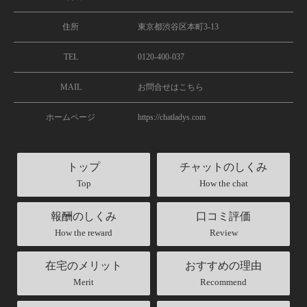
住所
東京都渋谷区本町3-13
TEL
0120-400-037
MAIL
お問合せはこちら
ホームページ
https://chatladys.com
トップ
チャットのしくみ
Top
How the chat
報酬のしくみ
口コミ評価
How the reward
Review
在宅のメリット
おすすめの理由
Merit
Recommend