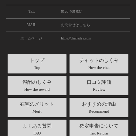
TEL
0120-400-037
MAIL
お問合せはこちら
ホームページ
https://chatladys.com
トップ
チャットのしくみ
Top
How the chat
報酬のしくみ
口コミ評価
How the reward
Review
在宅のメリット
おすすめの理由
Merit
Recommend
よくある質問
確定申告について
FAQ
Tax Return