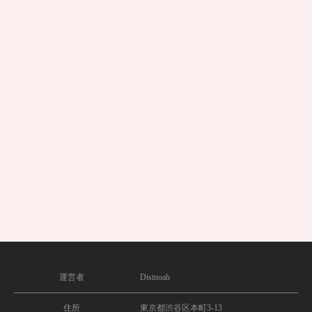
ポイント獲得で豪華賞品をゲットし
よう！
夏の「プレゼントキャンペーン」を開催い
たします！チャットレディとして獲得した
対象ポイントが多いほど、より豪華な賞品
が選べる仕組みとなっております。通常の
報酬にプラスしてもらえるとっても嬉しい
プレゼントなので、頑張った自分へのご褒
美にご活用ください♪8月の期間限定イベン
トです！ぜひ今すぐログインしてお
2026/08/04
キャンペーン
運営者
Distnoah
住所
東京都渋谷区本町3-13