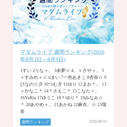
マダムライブ 週間ランキング(2026
年8月3日～8月9日)
1すい 2りな＋。 3未夢☆ 4。＋さや＋。 5
＋すみれ＋☆ 6まい 7一色あきこ 8杏奈☆ 9
ひなの☆彡 10つむぎ 11ゆり 12まお＊。 13
＋かなこ＊ 14＊さえこ＊ 15こなた＋。
16YuRia 17ゆうこ 18＊ゆり＊ 19みなみ☆
＊ 20あやめ＋。 21あかね 22麻衣。☆ 23瑠
奈
2026/08/10
週間ランキング