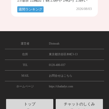
21瑠奈 22織田千鶴 23みや 24ゆり 25みい
2026/08/03
週間ランキング
運営者
Distnoah
住所
東京都渋谷区本町3-13
TEL
0120-400-037
MAIL
お問合せはこちら
ホームページ
https://chatladys.com
トップ
チャットのしくみ