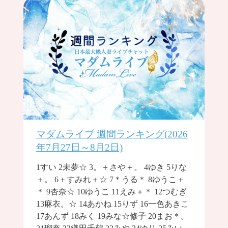
マダムライブ 週間ランキング(2026
年7月27日～8月2日)
1すい 2未夢☆ 3。＋さや＋。 4ゆき 5りな
＋。 6＋すみれ＋☆ 7＊うる＊ 8ゆうこ＋
＊ 9杏奈☆ 10ゆうこ 11えみ＋＊ 12つむぎ
13麻衣。☆ 14あかね 15りず 16一色あきこ
17あんず 18みく 19みな☆修子 20まお＊。