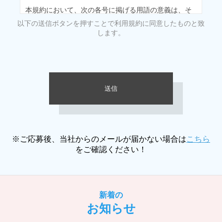
本規約において、次の各号に掲げる用語の意義は、そ
れぞれ当該各号に定めるところによるものとします。
以下の送信ボタンを押すことで利用規約に同意したものと致
します。
（1）「チャットサイト」 マダムライブが提携するラ
イブチャットコンテンツ
（2）「チャットレディ」 第2条に定める手続に従い
当社からID及びパスワードの貸与を受けてチャットサ
イト上でライブチャットに出演する者
（3）「エンドユーザ」 チャットサイトの利用者
（4）「未成年者」 満18歳以下の者（ただし、高校卒
業生を除く）
※ご応募後、当社からのメールが届かない場合は
こちら
をご確認ください！
第2条（チャットレディ登録）
1. 登録希望者は、本規約に同意した上で、当社が指定
する手続に従ってチャットサイトの利用を申し込むも
新着の
のとします。
お知らせ
2. 当社が前項に基づく登録希望者の登録申請を受け付