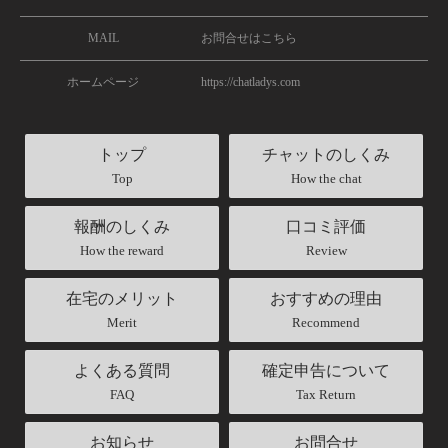
消費税相当額を含まない金額（税抜金額）を報酬とし
て支払うものとします。なお、チャットレディが適格
MAIL
お問合せはこちら
請求書発行事業者として登録し、当社に対して当該登
録番号を届け出ている場合には消費税相当額を含めた
ホームページ
https://chatladys.com
報酬を支払うものとします。
トップ
チャットのしくみ
第6条（契約形態）
Top
How the chat
1. 当社とチャットレディは、本規約に基づく両者間の
報酬のしくみ
口コミ評価
契約について、両者の間にはいかなる雇用関係も存在
How the reward
Review
しないことを確認します。
2. チャットレディは当社に対し、当社が提携するチャ
在宅のメリット
おすすめの理由
ットサイトへの登録事務手続、活動上のマネージメン
Merit
Recommend
ト業務並びにチャットサイト上の売上及びデータの管
理業務を委託するものとします。
よくある質問
確定申告について
3. チャットレディが受領した報酬等の収入に係る税金
FAQ
Tax Return
その他公租公課の申告及び支払は、チャットレディ自
身において行うものとします。
お知らせ
お問合せ